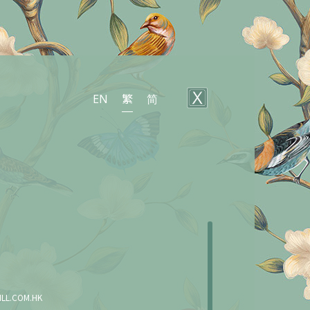
繁
简
EN
COM.HK