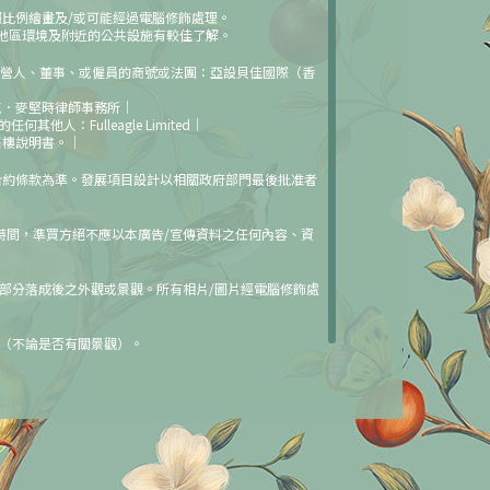
比例繪畫及/或可能經過電腦修飾處理。
地區環境及附近的公共設施有較佳了解。
擔任經營人、董事、或僱員的商號或法團：亞設貝佳國際（香
克．麥堅時律師事務所｜
Fulleagle Limited｜
售樓說明書。｜
合約條款為準。發展項目設計以相關政府部門最後批准者
時間，準買方絕不應以本廣告/宣傳資料之任何內容、資
部分落成後之外觀或景觀。所有相片/圖片經電腦修飾處
（不論是否有關景觀）。