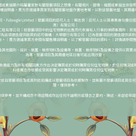
圖或素描顯示純屬畫家對有關發展項目之想像。有關相片、圖像、繪圖或素描並非按照
樓說明書。賣方亦建議準買家到有關發展地盤作實地考察，以對該發展地盤、其周邊
ulleagle Limited｜發展項目的認可人士：賴志良｜認可人士以其專業身份
港）有限公司｜
工程有限公司｜就發展項目中的住宅物業的出售而代表擁有人行事的律師事務所：貝
項建造提供融資的認可機構：大華銀行有限公司｜已為發展項目的建造提供貸款的任何其他人：
布。｜賣方建議準買方參閱有關售樓說明書，以了解發展項目的資料。｜詳情請參閱
及其他圖則、設計、裝置、裝修物料及設備等。裝置、裝修物料及設備之提供以買賣
為準。發展項目及其周邊地區日後可能出現改變。
負擔能力及所有相關因素方作出決定購買或於何時購買任何住宅物業，於任何情況或
料或概念作依據或受其影響決定購買或於何時購買任何住宅物業。
於或自發展項目及或其附近拍攝或以發展項目為依據製作，並無展示發展項目或其任何
理，僅供參考。
僅供參考，並不構成亦不得詮釋成作出任何不論明示或隱含之要約、陳述、承諾或保證
最後更新日期：2022年10月31日